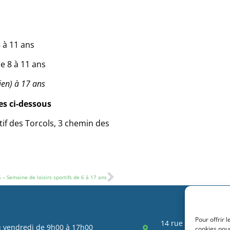
 à 11 ans
de 8 à 11 ans
ien) à 17 ans
es ci-dessous
tif des Torcols, 3 chemin des
6 – Semaine de loisirs sportifs de 6 à 17 ans
Pour offrir 
14 rue violet, Espa
u vendredi de 9h00 à 17h00
cookies pour