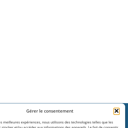
Gérer le consentement
les meilleures expériences, nous utilisons des technologies telles que les
ce Simone de Beauvoir,
 stocker et/ou accéder aux informations des appareils. Le fait de consentir