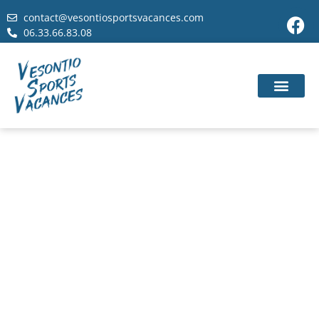
contact@vesontiosportsvacances.com
06.33.66.83.08